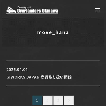
メ
イ
ン
コ
move_hana
ン
テ
ン
ツ
へ
2026.04.04
投稿日
移
GIWORKS JAPAN 商品取り扱い開始
動
投
1
2
3