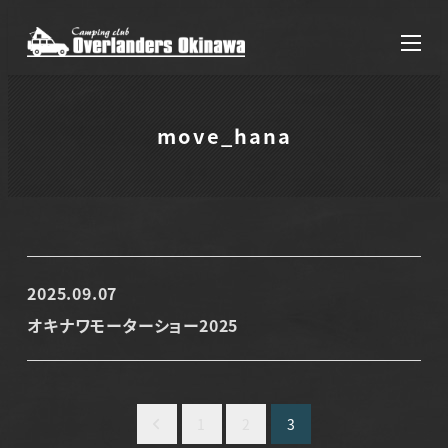
メ
イ
ン
コ
move_hana
ン
テ
ン
ツ
へ
2025.09.07
投稿日
移
オキナワモーターショー2025
動
投
1
2
3